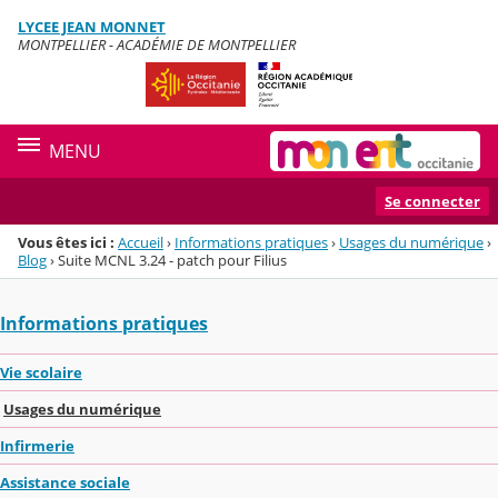
Panneau de gestion des cookies
LYCEE JEAN MONNET
Menu de la rubrique
Contenu
MONTPELLIER - ACADÉMIE DE MONTPELLIER
MENU
Se connecter
Vous êtes ici :
Accueil
›
Informations pratiques
›
Usages du numérique
›
Blog
›
Suite MCNL 3.24 - patch pour Filius
Informations pratiques
Vie scolaire
Usages du numérique
Infirmerie
Assistance sociale