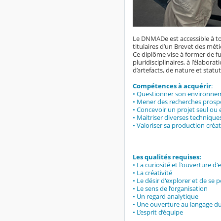
Le DNMADe est accessible à tou
titulaires d’un Brevet des métie
Ce diplôme vise à former de fu
pluridisciplinaires, à l’élabor
d’artefacts, de nature et statu
Compétences à acquérir
:
• Questionner son environnem
• Mener des recherches prospec
• Concevoir un projet seul ou
• Maitriser diverses techniqu
• Valoriser sa production créat
Les qualités requises:
• La curiosité et l'ouverture d'e
• La créativité
• Le désir d'explorer et de se 
• Le sens de l’organisation
• Un regard analytique
• Une ouverture au langage du
• L’esprit d’équipe