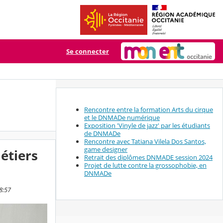
Se connecter
Rencontre entre la formation Arts du cirque
et le DNMADe numérique
Exposition 'Vinyle de jazz' par les étudiants
de DNMADe
Rencontre avec Tatiana Vilela Dos Santos,
game designer
étiers
Retrait des diplômes DNMADE session 2024
Projet de lutte contre la grossophobie, en
DNMADe
8:57