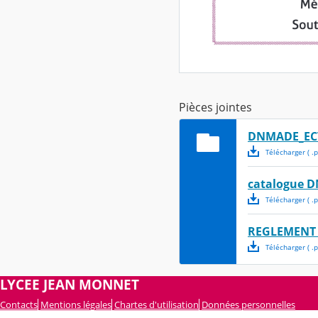
Pièces jointes
DNMADE_ECTS
Télécharger
( .
p
catalogue 
Télécharger
( .
p
REGLEMENT 
Télécharger
( .
p
LYCEE JEAN MONNET
Contacts
Mentions légales
Chartes d'utilisation
Données personnelles