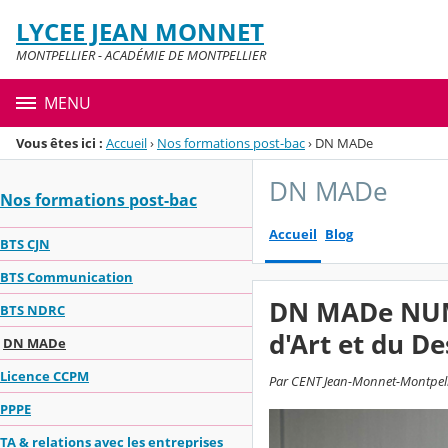
Panneau de gestion des cookies
LYCEE JEAN MONNET
Menu de la rubrique
Contenu
MONTPELLIER - ACADÉMIE DE MONTPELLIER
MENU
Vous êtes ici :
Accueil
›
Nos formations post-bac
›
DN MADe
DN MADe
Nos formations post-bac
Accueil
Blog
BTS CJN
BTS Communication
DN MADe NUMÉ
BTS NDRC
d'Art et du De
DN MADe
Licence CCPM
Par CENT Jean-Monnet-Montpellie
PPPE
TA & relations avec les entreprises