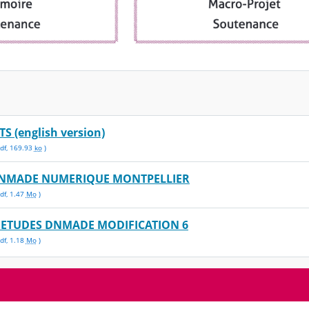
 (english version)
df
,
169.93
ko
)
DNMADE NUMERIQUE MONTPELLIER
df
,
1.47
Mo
)
ETUDES DNMADE MODIFICATION 6
df
,
1.18
Mo
)