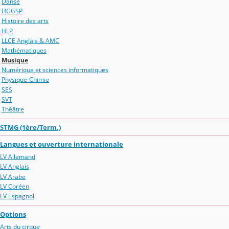
Danse
HGGSP
Histoire des arts
HLP
LLCE Anglais & AMC
Mathématiques
Musique
Numérique et sciences informatiques
Physique-Chimie
SES
SVT
Théâtre
STMG (1ère/Term.)
Langues et ouverture internationale
LV Allemand
LV Anglais
LV Arabe
LV Coréen
LV Espagnol
Options
Arts du cirque