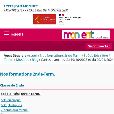
Panneau de gestion des cookies
LYCEE JEAN MONNET
Menu de la rubrique
Contenu
MONTPELLIER - ACADÉMIE DE MONTPELLIER
MENU
Se connecter
Vous êtes ici :
Accueil
›
Nos formations 2nde-Term.
›
Spécialités (1ère /
Term.)
›
Musique
›
Blog
›
Cartes blanches du 19/10/2023 et du 09/01/2024
Nos formations 2nde-Term.
Classe de 2nde
Spécialités (1ère / Term.)
Arts du cirque
Arts plastiques
Cinéma audiovisuel