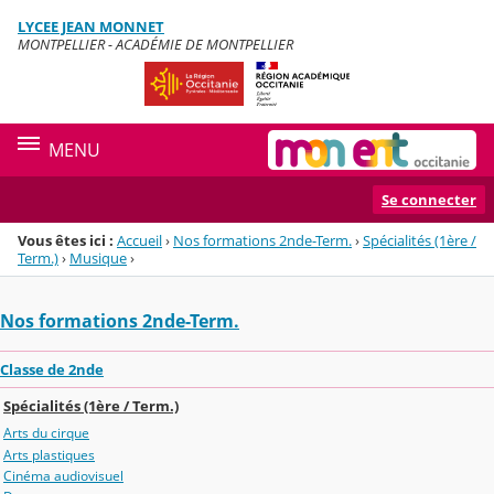
Panneau de gestion des cookies
LYCEE JEAN MONNET
Menu de la rubrique
Contenu
MONTPELLIER - ACADÉMIE DE MONTPELLIER
MENU
Se connecter
Vous êtes ici :
Accueil
›
Nos formations 2nde-Term.
›
Spécialités (1ère /
Term.)
›
Musique
›
Nos formations 2nde-Term.
Classe de 2nde
Spécialités (1ère / Term.)
Arts du cirque
Arts plastiques
Cinéma audiovisuel