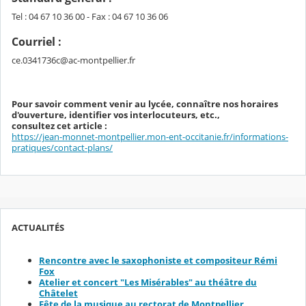
Tel : 04 67 10 36 00 - Fax : 04 67 10 36 06
Courriel :
ce.0341736c@ac-montpellier.fr
Pour savoir comment venir au lycée, connaître nos horaires
d'ouverture, identifier vos interlocuteurs, etc.,
consultez cet article :
https://jean-monnet-montpellier.mon-ent-occitanie.fr/informations-
pratiques/contact-plans/
ACTUALITÉS
Rencontre avec le saxophoniste et compositeur Rémi
Fox
Atelier et concert "Les Misérables" au théâtre du
Châtelet
Fête de la musique au rectorat de Montpellier