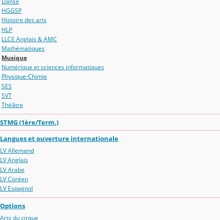
Danse
HGGSP
Histoire des arts
HLP
LLCE Anglais & AMC
Mathématiques
Musique
Numérique et sciences informatiques
Physique-Chimie
SES
SVT
Théâtre
STMG (1ère/Term.)
Langues et ouverture internationale
LV Allemand
LV Anglais
LV Arabe
LV Coréen
LV Espagnol
Options
Arts du cirque