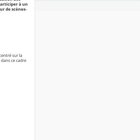
articiper à un
our de scènes-
centré sur la
t dans ce cadre