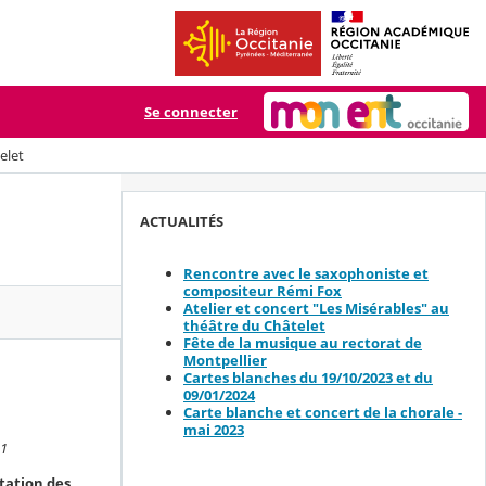
Se connecter
elet
ACTUALITÉS
Rencontre avec le saxophoniste et
compositeur Rémi Fox
Atelier et concert "Les Misérables" au
théâtre du Châtelet
Fête de la musique au rectorat de
Montpellier
u
Cartes blanches du 19/10/2023 et du
09/01/2024
Carte blanche et concert de la chorale -
mai 2023
41
tation des