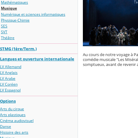
Mathématiques
Musique
Numérique et sciences informatiques
Physique-Chimie
SES
SVT
Théâtre
STMG (1ère/Term.)
Au cours de notre voyage à Pari
Langues et ouverture internationale
comédie musicale "Les Misérabl
somptueux, avant de revenir a
LV Allemand
LV Anglais
LV Arabe
LV Coréen
LV Espagnol
Options
Arts du cirque
Arts plastiques
Cinéma audiovisuel
Danse
Histoire des arts