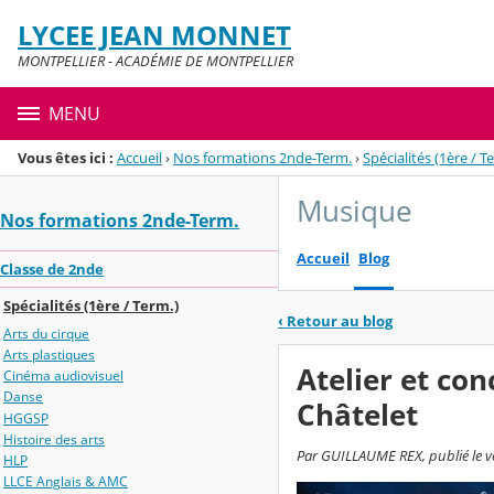
Panneau de gestion des cookies
LYCEE JEAN MONNET
Menu de la rubrique
Contenu
MONTPELLIER - ACADÉMIE DE MONTPELLIER
MENU
Vous êtes ici :
Accueil
›
Nos formations 2nde-Term.
›
Spécialités (1ère / T
Musique
Nos formations 2nde-Term.
Accueil
Blog
Classe de 2nde
Spécialités (1ère / Term.)
‹
Retour au blog
Arts du cirque
Arts plastiques
Atelier et co
Cinéma audiovisuel
Danse
Châtelet
HGGSP
Histoire des arts
Par GUILLAUME REX, publié le v
HLP
LLCE Anglais & AMC