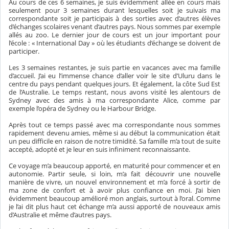
Au cours de ces 6 semaines, je suis évidemment allée en cours mais
seulement pour 3 semaines durant lesquelles soit je suivais ma
correspondante soit je participais à des sorties avec d’autres élèves
d’échanges scolaires venant d’autres pays. Nous sommes par exemple
allés au zoo. Le dernier jour de cours est un jour important pour
l’école : « International Day » où les étudiants d’échange se doivent de
participer.
Les 3 semaines restantes, je suis partie en vacances avec ma famille
d’accueil. J’ai eu l’immense chance d’aller voir le site d’Uluru dans le
centre du pays pendant quelques jours. Et également, la côte Sud Est
de l’Australie. Le temps restant, nous avons visité les alentours de
Sydney avec des amis à ma correspondante Alice, comme par
exemple l’opéra de Sydney ou le Harbour Bridge.
Après tout ce temps passé avec ma correspondante nous sommes
rapidement devenu amies, même si au début la communication était
un peu difficile en raison de notre timidité. Sa famille m’a tout de suite
accepté, adopté et je leur en suis infiniment reconnaissante.
Ce voyage m’a beaucoup apporté, en maturité pour commencer et en
autonomie. Partir seule, si loin, m’a fait découvrir une nouvelle
manière de vivre, un nouvel environnement et m’a forcé à sortir de
ma zone de confort et à avoir plus confiance en moi. J’ai bien
évidemment beaucoup amélioré mon anglais, surtout à l’oral. Comme
je l’ai dit plus haut cet échange m’a aussi apporté de nouveaux amis
d’Australie et même d’autres pays.