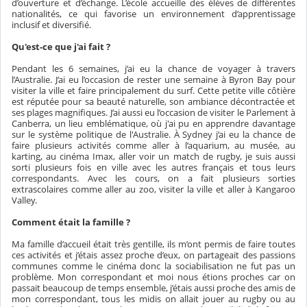
d’ouverture et d’échange. L’école accueille des élèves de différentes
nationalités, ce qui favorise un environnement d’apprentissage
inclusif et diversifié.
Qu'est-ce que j'ai fait ?
Pendant les 6 semaines, j’ai eu la chance de voyager à travers
l’Australie. J’ai eu l’occasion de rester une semaine à Byron Bay pour
visiter la ville et faire principalement du surf. Cette petite ville côtière
est réputée pour sa beauté naturelle, son ambiance décontractée et
ses plages magnifiques. J’ai aussi eu l’occasion de visiter le Parlement à
Canberra, un lieu emblématique, où j'ai pu en apprendre davantage
sur le système politique de l'Australie. À Sydney j’ai eu la chance de
faire plusieurs activités comme aller à l’aquarium, au musée, au
karting, au cinéma Imax, aller voir un match de rugby, je suis aussi
sorti plusieurs fois en ville avec les autres français et tous leurs
correspondants. Avec les cours, on a fait plusieurs sorties
extrascolaires comme aller au zoo, visiter la ville et aller à Kangaroo
Valley.
Comment était la famille ?
Ma famille d’accueil était très gentille, ils m’ont permis de faire toutes
ces activités et j’étais assez proche d’eux, on partageait des passions
communes comme le cinéma donc la sociabilisation ne fut pas un
problème. Mon correspondant et moi nous étions proches car on
passait beaucoup de temps ensemble, j’étais aussi proche des amis de
mon correspondant, tous les midis on allait jouer au rugby ou au