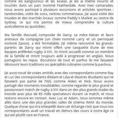
comme les kangourous et les koalas. Je les ai même nourris et
touchés dans un parc nommé Featherdale. Avec mes camarades,
nous avons participé à plusieurs excursions et activités sportives :
randonnées, visite de zoos, centres commerciaux. J’ai aussi visité des
musées et des marchés locaux comme Paddy's Market au centre de
Sydney, ce qui m’a permis de mieux comprendre la culture
australienne au quotidien.
Ma famille d’accueil, composée de Darcy, sa mère Kieran et leurs
animaux de compagnie (un chien nommé Larry et un perroquet
nommé Zazoo), a été formidable. J’ai même rencontré les grands-
parents de Darcy qui m’ont offert une casquette d’une de mes
équipes préférées rugby à XIII. Ils m’ont accueilli comme un membre
de la famille et m’ont toujours aidé à progresser en anglais. Nous
partagions les repas, discutions de tout et parfois ils me faisaient
découvrir leurs traditions ou spécialités culinaires comme la pavlova.
J’ai aussi noué de vraies amitiés avec des correspondants comme Ray
et Luc (les correspondants d’Adam et Léa) et d’autres étudiants qui ne
faisaient pas partie de l’IGS, comme Aiden et Nick. Nous avons
partagé des moments inoubliables, comme regarder le plus grand et
passionnant match de rugby à XIII dans un des plus grands stades du
monde avec plus de 83 mille spectateurs durant ce match, et nous
restons encore en contact. Avec Luc et Adam, nous sommes même
allés dans une des plus grandes salles de cinéma IMAX du monde.
Quelque chose qui m'a interpellé dans cet échange c'est que tous nos
correspondants avait un travail en dehors des cours à notre âge ce
qui est plutôt rare en France.