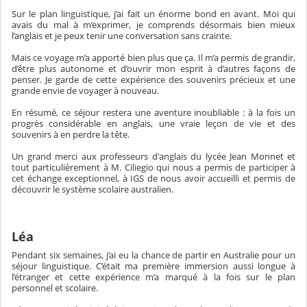
Sur le plan linguistique, j’ai fait un énorme bond en avant. Moi qui
avais du mal à m’exprimer, je comprends désormais bien mieux
l’anglais et je peux tenir une conversation sans crainte.
Mais ce voyage m’a apporté bien plus que ça. Il m’a permis de grandir,
d’être plus autonome et d’ouvrir mon esprit à d’autres façons de
penser. Je garde de cette expérience des souvenirs précieux et une
grande envie de voyager à nouveau.
En résumé, ce séjour restera une aventure inoubliable : à la fois un
progrès considérable en anglais, une vraie leçon de vie et des
souvenirs à en perdre la tête.
Un grand merci aux professeurs d'anglais du lycée Jean Monnet et
tout particulièrement à M. Ciliegio qui nous a permis de participer à
cet échange exceptionnel, à IGS de nous avoir accueilli et permis de
découvrir le système scolaire australien.
Léa
Pendant six semaines, j’ai eu la chance de partir en Australie pour un
séjour linguistique. C’était ma première immersion aussi longue à
l’étranger et cette expérience m’a marqué à la fois sur le plan
personnel et scolaire.