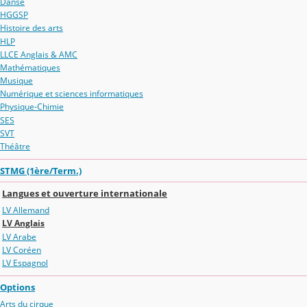
Danse
HGGSP
Histoire des arts
HLP
LLCE Anglais & AMC
Mathématiques
Musique
Numérique et sciences informatiques
Physique-Chimie
SES
SVT
Théâtre
STMG (1ère/Term.)
Langues et ouverture internationale
LV Allemand
LV Anglais
LV Arabe
LV Coréen
LV Espagnol
Options
Arts du cirque