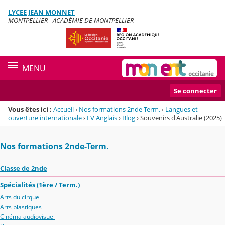
Panneau de gestion des cookies
LYCEE JEAN MONNET
Menu de la rubrique
Contenu
MONTPELLIER - ACADÉMIE DE MONTPELLIER
MENU
Se connecter
Vous êtes ici :
Accueil
›
Nos formations 2nde-Term.
›
Langues et
ouverture internationale
›
LV Anglais
›
Blog
›
Souvenirs d'Australie (2025)
Nos formations 2nde-Term.
Classe de 2nde
Spécialités (1ère / Term.)
Arts du cirque
Arts plastiques
Cinéma audiovisuel