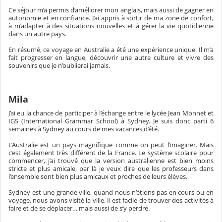
Ce séjour m’a permis d’améliorer mon anglais, mais aussi de gagner en
autonomie et en confiance. J’ai appris à sortir de ma zone de confort,
à m’adapter à des situations nouvelles et à gérer la vie quotidienne
dans un autre pays.
En résumé, ce voyage en Australie a été une expérience unique. Il m’a
fait progresser en langue, découvrir une autre culture et vivre des
souvenirs que je n’oublierai jamais.
Mila
J’ai eu la chance de participer à l’échange entre le lycée Jean Monnet et
IGS (International Grammar School) à Sydney. Je suis donc parti 6
semaines à Sydney au cours de mes vacances d’été.
L’Australie est un pays magnifique comme on peut l’imaginer. Mais
c’est également très différent de la France. Le système scolaire pour
commencer, j’ai trouvé que la version australienne est bien moins
stricte et plus amicale, par là je veux dire que les professeurs dans
l’ensemble sont bien plus amicaux et proches de leurs élèves.
Sydney est une grande ville, quand nous n’étions pas en cours ou en
voyage, nous avons visité la ville. Il est facile de trouver des activités à
faire et de se déplacer… mais aussi de s’y perdre.