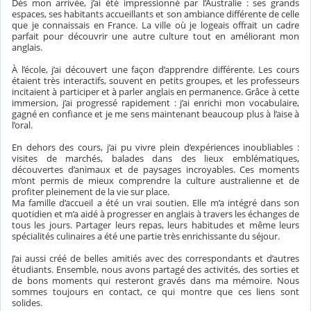
Dès mon arrivée, j’ai été impressionné par l’Australie : ses grands
espaces, ses habitants accueillants et son ambiance différente de celle
que je connaissais en France. La ville où je logeais offrait un cadre
parfait pour découvrir une autre culture tout en améliorant mon
anglais.
À l’école, j’ai découvert une façon d’apprendre différente. Les cours
étaient très interactifs, souvent en petits groupes, et les professeurs
incitaient à participer et à parler anglais en permanence. Grâce à cette
immersion, j’ai progressé rapidement : j’ai enrichi mon vocabulaire,
gagné en confiance et je me sens maintenant beaucoup plus à l’aise à
l’oral.
En dehors des cours, j’ai pu vivre plein d’expériences inoubliables :
visites de marchés, balades dans des lieux emblématiques,
découvertes d’animaux et de paysages incroyables. Ces moments
m’ont permis de mieux comprendre la culture australienne et de
profiter pleinement de la vie sur place.
Ma famille d’accueil a été un vrai soutien. Elle m’a intégré dans son
quotidien et m’a aidé à progresser en anglais à travers les échanges de
tous les jours. Partager leurs repas, leurs habitudes et même leurs
spécialités culinaires a été une partie très enrichissante du séjour.
J’ai aussi créé de belles amitiés avec des correspondants et d’autres
étudiants. Ensemble, nous avons partagé des activités, des sorties et
de bons moments qui resteront gravés dans ma mémoire. Nous
sommes toujours en contact, ce qui montre que ces liens sont
solides.