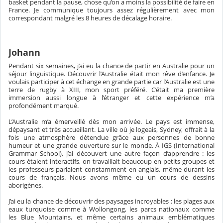
basket pendant la pause, chose qu’on a moins la possibilité de faire en
France. Je communique toujours assez régulièrement avec mon
correspondant malgré les 8 heures de décalage horaire.
Johann
Pendant six semaines, j’ai eu la chance de partir en Australie pour un
séjour linguistique. Découvrir l’Australie était mon rêve d’enfance. Je
voulais participer à cet échange en grande partie car l’Australie est une
terre de rugby à XIII, mon sport préféré. C’était ma première
immersion aussi longue à l’étranger et cette expérience m’a
profondément marqué.
L’Australie m’a émerveillé dès mon arrivée. Le pays est immense,
dépaysant et très accueillant. La ville où je logeais, Sydney, offrait à la
fois une atmosphère détendue grâce aux personnes de bonne
humeur et une grande ouverture sur le monde. À IGS (International
Grammar School), j’ai découvert une autre façon d’apprendre : les
cours étaient interactifs, on travaillait beaucoup en petits groupes et
les professeurs parlaient constamment en anglais, même durant les
cours de français. Nous avons même eu un cours de dessins
aborigènes.
J’ai eu la chance de découvrir des paysages incroyables : les plages aux
eaux turquoise comme à Wollongong, les parcs nationaux comme
les Blue Mountains, et même certains animaux emblématiques