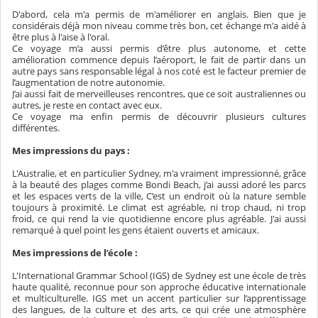
D'abord, cela m'a permis de m'améliorer en anglais. Bien que je
considérais déjà mon niveau comme très bon, cet échange m'a aidé à
être plus à l'aise à l'oral.
Ce voyage m’a aussi permis d’être plus autonome, et cette
amélioration commence depuis l’aéroport, le fait de partir dans un
autre pays sans responsable légal à nos coté est le facteur premier de
l’augmentation de notre autonomie.
J’ai aussi fait de merveilleuses rencontres, que ce soit australiennes ou
autres, je reste en contact avec eux.
Ce voyage ma enfin permis de découvrir plusieurs cultures
différentes.
Mes impressions du pays :
L'Australie, et en particulier Sydney, m'a vraiment impressionné, grâce
à la beauté des plages comme Bondi Beach, j’ai aussi adoré les parcs
et les espaces verts de la ville, C’est un endroit où la nature semble
toujours à proximité. Le climat est agréable, ni trop chaud, ni trop
froid, ce qui rend la vie quotidienne encore plus agréable. J'ai aussi
remarqué à quel point les gens étaient ouverts et amicaux.
Mes impressions de l’école :
L'International Grammar School (IGS) de Sydney est une école de très
haute qualité, reconnue pour son approche éducative internationale
et multiculturelle. IGS met un accent particulier sur l’apprentissage
des langues, de la culture et des arts, ce qui crée une atmosphère