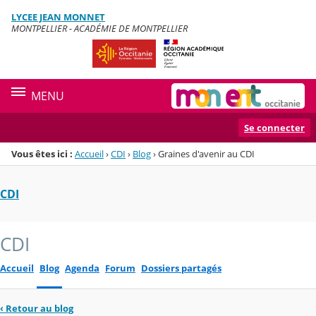
Panneau de gestion des cookies
LYCEE JEAN MONNET
Menu de la rubrique
Contenu
MONTPELLIER - ACADÉMIE DE MONTPELLIER
MENU
Se connecter
Vous êtes ici :
Accueil
›
CDI
›
Blog
›
Graines d'avenir au CDI
CDI
CDI
Accueil
Blog
Agenda
Forum
Dossiers partagés
‹
Retour au blog